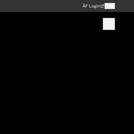
ÅF Login
Sv