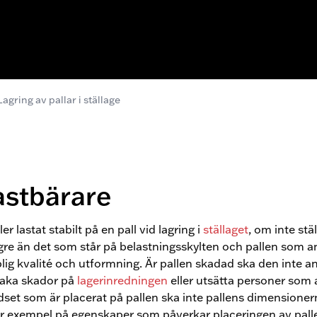
Lagring av pallar i ställage
astbärare
r lastat stabilt på en pall vid lagring i
ställaget
, om inte stä
ngre än det som står på belastningsskylten och pallen som a
lig kvalité och utformning. Är pallen skadad ska den inte an
saka skador på
lagerinredningen
eller utsätta personer som ar
odset som är placerat på pallen ska inte pallens dimensione
 exempel på egenskaper som påverkar placeringen av palle