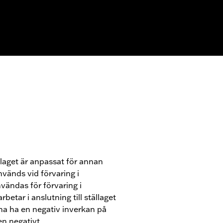
llaget är anpassat för annan
nvänds vid förvaring i
vändas för förvaring i
betar i anslutning till ställaget
rna ha en negativ inverkan på
n negativt.