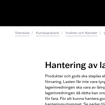
/
/
/
Startsida
Kunskapsbank
Insikter och Nyheter
Hantering av l
Produkter och gods ska staplas elle
förvaring. Lasten får inte vara ty
lagerinredningen ska vara av lämp
lagerinredningen då detta kan or
för fara. För att kunna hantera g
hanteringsutrymmet. Se nedan för