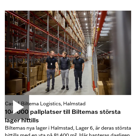
Case | Biltema Logistics, Halmstad
104 000 pallplatser till Biltemas största
lager hittills
Biltemas nya lager i Halmstad, Lager 6, är deras största
hittills med en yta på 81 400 m². Här hanteras dagligen