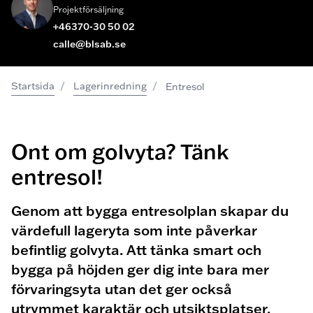
Projektförsäljning
+46370-30 50 02
calle@blsab.se
/
/
Startsida
Lagerinredning
Entresol
Ont om golvyta? Tänk
entresol!
Genom att bygga entresolplan skapar du
värdefull lageryta som inte påverkar
befintlig golvyta. Att tänka smart och
bygga på höjden ger dig inte bara mer
förvaringsyta utan det ger också
utrymmet karaktär och utsiktsplatser.