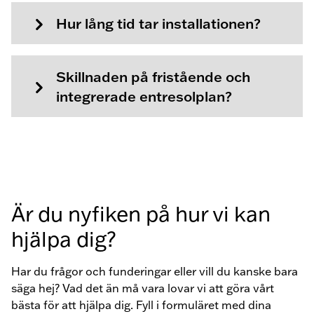
entresolplanet.
Open question "
Hur lång tid tar installationen?
"
byggnadens utrymningsvägar, vilket i sin tur
Hur lång tid tar installationen?
kan kräva justeringar av brandskyddet.
Kontakta din kommun för att ta reda på vad
Installationen varierar beroende på
som gäller för din verksamhet.
Open question "
Skillnaden på fristående och integrera
projektets omfattning och komplexitet. För
Skillnaden på fristående och
en mer exakt tidsuppskattning kontakta
integrerade entresolplan?
gärna oss!
Ett fristående entresolplan har en egen
bärande konstruktion och kräver inget stöd
från annan inredning, vilket gör det flexibelt
och lätt att anpassa. Ett integrerat
entresolplan byggs ihop med exempelvis
Är du nyfiken på hur vi kan
pallställ och delar bärande struktur, vilket
sparar plats men kräver noggrannare
hjälpa dig?
planering.
Har du frågor och funderingar eller vill du kanske bara
säga hej? Vad det än må vara lovar vi att göra vårt
bästa för att hjälpa dig. Fyll i formuläret med dina