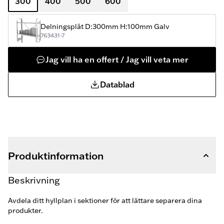
300
400
500
600
Delningsplåt D:300mm H:100mm Galv
763431-7
Jag vill ha en offert / Jag vill veta mer
Datablad
Produktinformation
Beskrivning
Avdela ditt hyllplan i sektioner för att lättare separera dina
produkter.