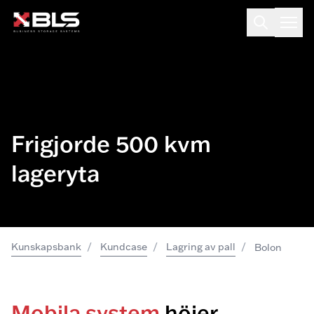
Frigjorde 500 kvm
lageryta
/
/
/
Kunskapsbank
Kundcase
Lagring av pall
Bolon
Mobila system
höjer