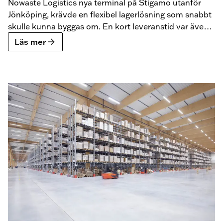
Klimatsmart terminal på Stigamo
Nowaste Logistics nya terminal på Stigamo utanför
Jönköping, krävde en flexibel lagerlösning som snabbt
skulle kunna byggas om. En kort leveranstid var även
ett krav, vilket BLS kunde möta.
Läs mer