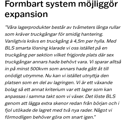
Formbart system möjliggör
expansion
”Våra lagerprodukter består av tvåmeters långa rullar
som kräver truckgångar för smidig hantering.
Vanligtvis krävs en truckgång à 4,5m per hylla. Med
BLS smarta lösning klarade vi oss istället på en
truckgång per sektion vilket frigjorde plats där sex
truckgångar annars hade behövt vara. Vi sparar alltså
in på minst 500kvm som annars hade gått åt till
onödigt utrymme. Nu kan vi istället utnyttja den
platsen som en del av lagringen. Vi är ett växande
bolag så ett annat kriterium var ett lager som kan
anpassas i samma takt som vi växer. Det löste BLS
genom att lägga extra skenor redan från början och i
fjol utökade de lagret med två nya rader. Något vi
förmodligen behöver göra om snart igen.”