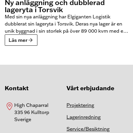
Ny anläggning och dubblerad
lageryta i Torsvik
Med sin nya anläggning har Elgiganten Logistik
dubblerat sin lageryta i Torsvik. Deras nya lager är en
unik byggnad i sin storlek på över 89 000 kvm med en
konstruktion byggd helt i limträ. Vi kan stolt säga att
Läs mer
hit har BLS levererat en skräddarsydd lagerlösning och